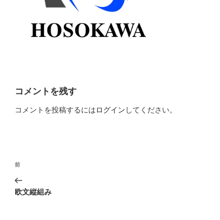
コメントを残す
コメントを投稿するには
ログイン
してください。
投
前
前
稿
の
ナ
投
欧文縦組み
ビ
稿
ゲ