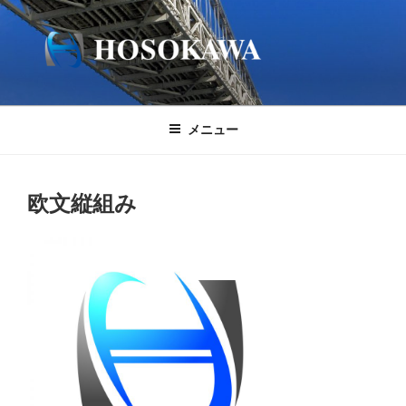
コ
ン
テ
ン
ツ
へ
メニュー
ス
キ
ッ
欧文縦組み
プ