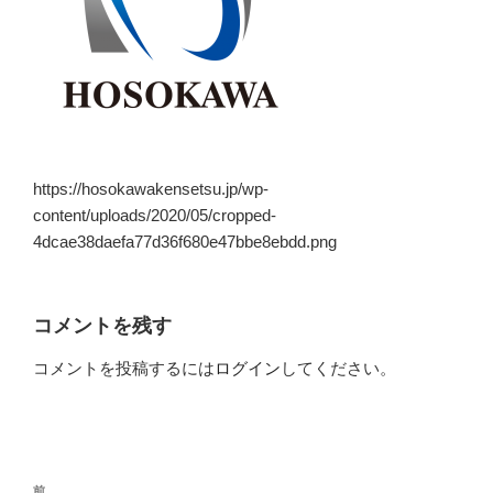
https://hosokawakensetsu.jp/wp-
content/uploads/2020/05/cropped-
4dcae38daefa77d36f680e47bbe8ebdd.png
コメントを残す
コメントを投稿するには
ログイン
してください。
投
前
前