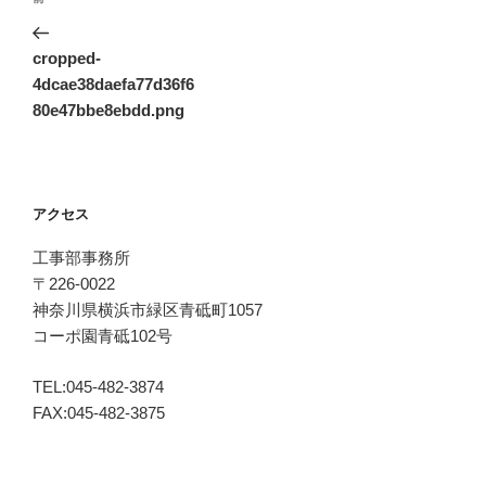
稿
の
ナ
投
cropped-
ビ
稿
4dcae38daefa77d36f6
ゲ
80e47bbe8ebdd.png
ー
シ
ョ
アクセス
ン
工事部事務所
〒226-0022
神奈川県横浜市緑区青砥町1057
コーポ園青砥102号
TEL:045-482-3874
FAX:045-482-3875