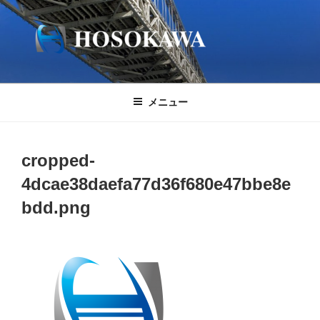
コ
ン
テ
ン
ツ
へ
メニュー
ス
キ
ッ
cropped-
プ
4dcae38daefa77d36f680e47bbe8e
bdd.png