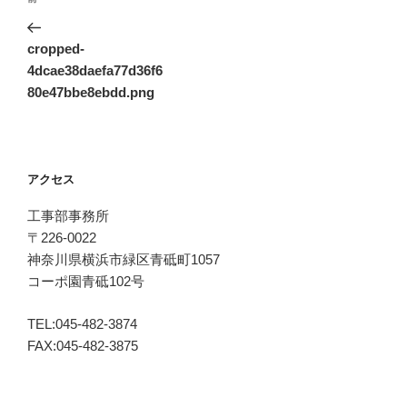
稿
の
ナ
投
cropped-
ビ
稿
4dcae38daefa77d36f6
ゲ
80e47bbe8ebdd.png
ー
シ
ョ
アクセス
ン
工事部事務所
〒226-0022
神奈川県横浜市緑区青砥町1057
コーポ園青砥102号
TEL:045-482-3874
FAX:045-482-3875