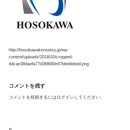
http://hosokawakensetsu.jp/wp-
content/uploads/2018/10/cropped-
4dcae38daefa77d36f680e47bbe8ebdd.png
コメントを残す
コメントを投稿するには
ログイン
してください。
投
前
前