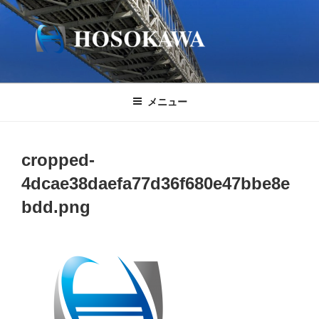
コ
ン
テ
ン
ツ
へ
メニュー
ス
キ
ッ
cropped-
プ
4dcae38daefa77d36f680e47bbe8e
bdd.png