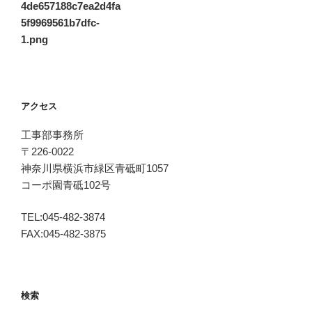
ビ
稿
4de657188c7ea2d4fa
ゲ
5f9969561b7dfc-
ー
1.png
シ
ョ
ン
アクセス
工事部事務所
〒226-0022
神奈川県横浜市緑区青砥町1057
コーポ園青砥102号
TEL:045-482-3874
FAX:045-482-3875
検索