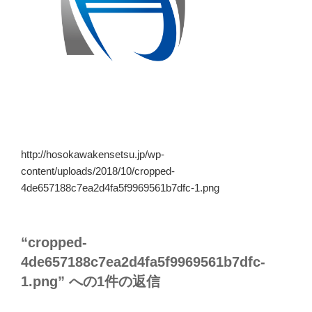
http://hosokawakensetsu.jp/wp-
content/uploads/2018/10/cropped-
4de657188c7ea2d4fa5f9969561b7dfc-1.png
“cropped-
4de657188c7ea2d4fa5f9969561b7dfc-
1.png” への1件の返信