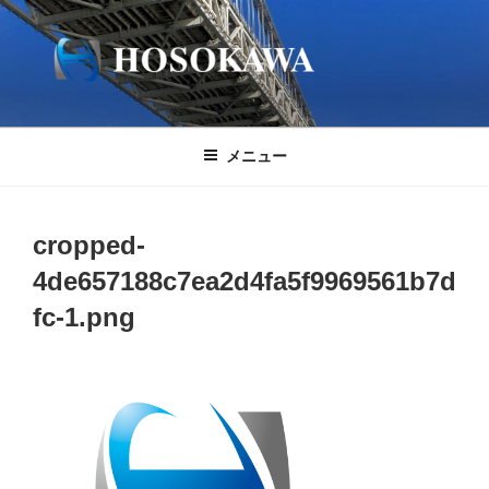
コ
ン
テ
ン
ツ
へ
メニュー
ス
キ
ッ
cropped-
プ
4de657188c7ea2d4fa5f9969561b7d
fc-1.png