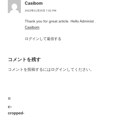
Casibom
2022年11月25日 7:02 PM
Thank you for great article. Hello Administ .
Casibom
ログインして返信する
コメントを残す
コメントを投稿するには
ログイン
してください。
投
前
前
稿
の
ナ
投
cropped-